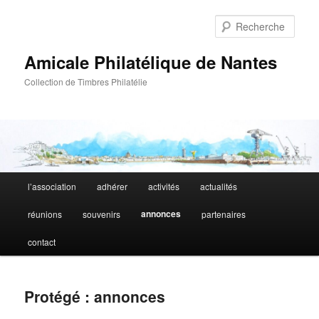
Aller
au
Rech
contenu
principal
Amicale Philatélique de Nantes
Collection de Timbres Philatélie
Menu
l’association
adhérer
activités
actualités
principal
annonces
réunions
souvenirs
partenaires
contact
Protégé : annonces