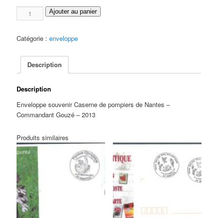
quantité
Ajouter au panier
de
Enveloppe
Catégorie :
enveloppe
souvenir
Caserne
pompiers
Description
-
2013
Description
Enveloppe souvenir Caserne de pompiers de Nantes –
Commandant Gouzé – 2013
Produits similaires