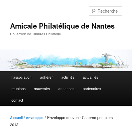
Aller
au
Rech
contenu
principal
Amicale Philatélique de Nantes
Collection de Timbres Philatélie
Menu
l’association
adhérer
activités
actualités
principal
réunions
souvenirs
annonces
partenaires
contact
/
/ Enveloppe souvenir Caserne pompiers –
Accueil
enveloppe
2013