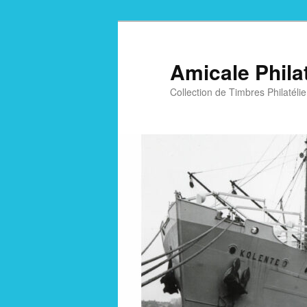
Aller
au
contenu
Amicale Phila
principal
Collection de Timbres Philatélie