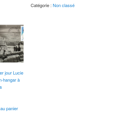
Carte
Catégorie :
Non classé
1er
jour
Lucie
Randoin-
bananier
er jour Lucie
n-hangar à
s
 au panier