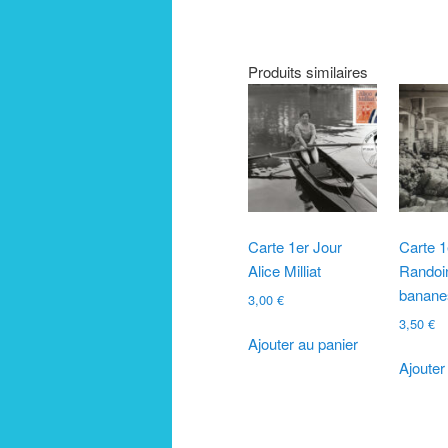
Produits similaires
Carte 1er Jour
Carte 1
Alice Milliat
Randoi
banane
3,00
€
3,50
€
Ajouter au panier
Ajouter