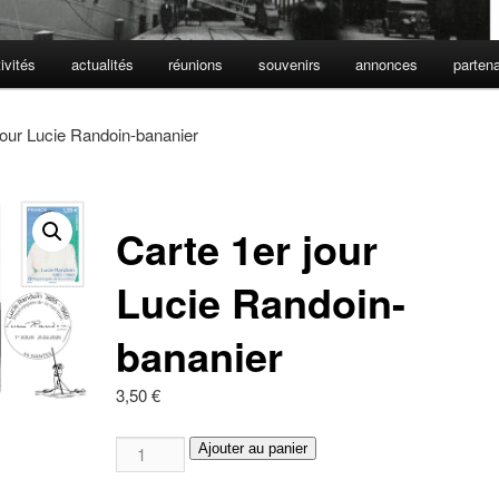
ivités
actualités
réunions
souvenirs
annonces
partena
jour Lucie Randoin-bananier
Carte 1er jour
Lucie Randoin-
bananier
3,50
€
quantité
Ajouter au panier
de