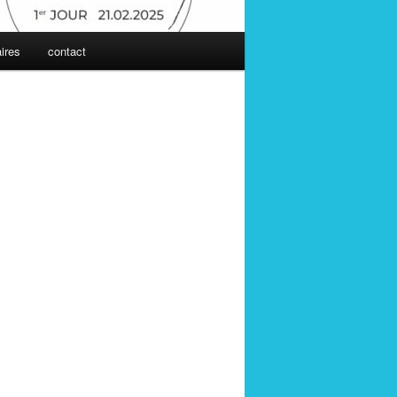
ires
contact