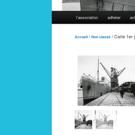
Menu
l’association
adhérer
act
principal
/
/ Carte 1er 
Accueil
Non classé