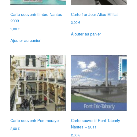
Carte souvenir timbre Nantes –
Carte 1er Jour Alice Milliat
2003
3,00
€
2,00
€
Ajouter au panier
Ajouter au panier
Carte souvenir Pommeraye
Carte souvenir Pont Tabarly
Nantes – 2011
2,00
€
2,00
€