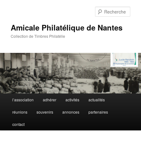
Aller
au
Rech
contenu
principal
Amicale Philatélique de Nantes
Collection de Timbres Philatélie
Menu
l’association
adhérer
activités
actualités
principal
réunions
souvenirs
annonces
partenaires
contact