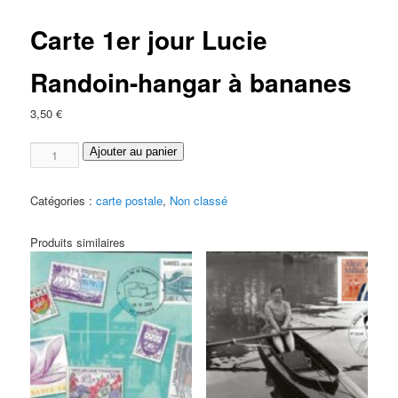
Carte 1er jour Lucie
Randoin-hangar à bananes
3,50
€
quantité
Ajouter au panier
de
Carte
Catégories :
carte postale
,
Non classé
1er
jour
Produits similaires
Lucie
Randoin-
hangar
à
bananes